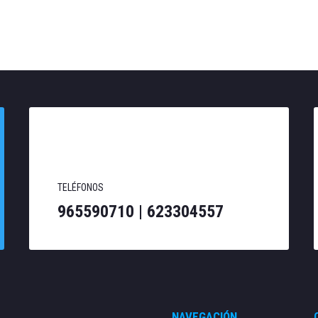
TELÉFONOS
965590710 |
623304557
NAVEGACIÓN